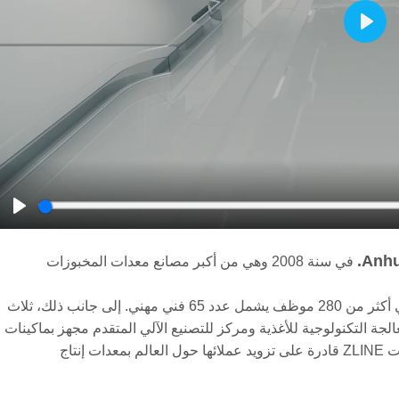
Play
Play
Anhu
في سنة 2008 وهي من أكبر مصانع معدات المخبوزات
مع شركة تابعة لـ SOLO تمتلك كعدد إجمالي أكثر من 280 موظف يشمل عدد 65 فني مهني. إلى جانب ذلك، ثلاث
جة التكنولوجية للأغذية ومركز للتصنيع الآلي المتقدم مجهز بماكينات
CNC ، حيث تعد هذه من العوامل الحيوية والمهمة التي جعلت ZLINE قادرة على تزويد عملائها حول العالم بمعدات إنتاج