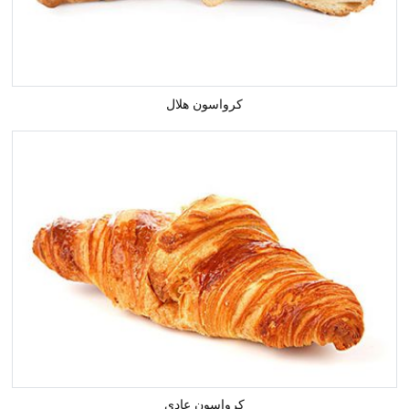
كرواسون هلال
كرواسون عادي