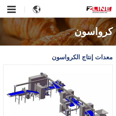

كرواسون
معدات إنتاج الكرواسون