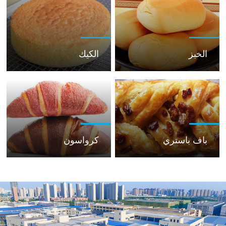
الخبز
الكيك
باف باستري
كرواسون