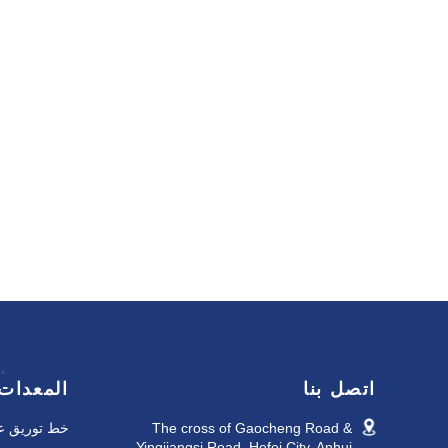
اتصل بنا
المعدات
The cross of Gaocheng Road &
خط توريق عج
Yingjiangsi Road, Hefei City, Anhui