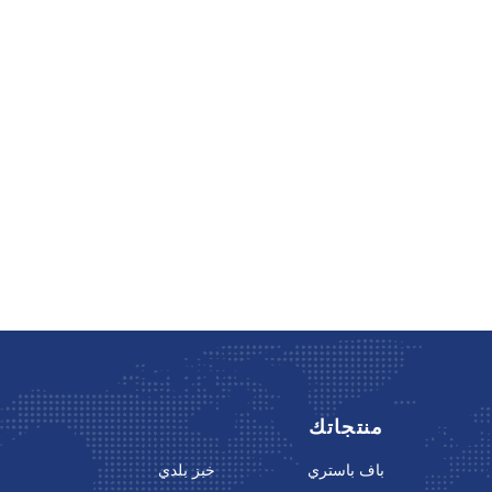
منتجاتك
باف باستري
خبز بلدي