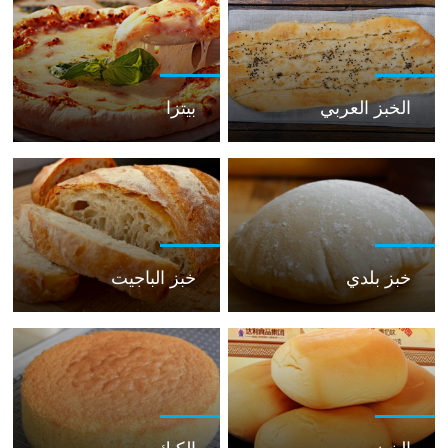
الخبز العربي
بيتزا
خبز بلدي
خبز الباجيت