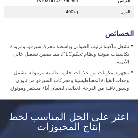
القياس
1610×1470×1790mm
الوزن
400kg
الخصائص
تشغل ماكينة ترتيب الصواني بواسطة محرك سيرفو، ومزودة
بكاشفات ضوئية ونظام تحكمPLC، مما يضمن تشغيل عالي
الأتمتة.
مجهزة بمكونات من علامات تجارية عالمية مرموقة، تشمل
وحدات القيادة المغناطيسية ومحركات السيرفو من تايوان،
وسيور ناقلة من الدرجة الغذائية، لضمان أداء مستقر وموثوق.
اعثر على الحل المناسب لخط
إنتاج المخبوزات