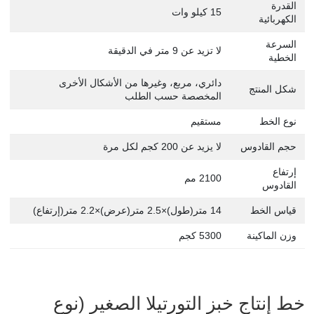
القدرة
15 كيلو وات
الكهربائية
السرعة
لا تزيد عن 9 متر في الدقيقة
الخطية
دائري، مربع، وغيرها من الأشكال الأخرى
شكل المنتج
المخصصة حسب الطلب
نوع الخط
مستقيم
حجم القادوس
لا يزيد عن 200 كجم لكل مرة
إرتفاع
2100 مم
القادوس
قياس الخط
14 متر(طول)×2.5 متر(عرض)×2.2 متر(إرتفاع)
وزن الماكينة
5300 كجم
خط إنتاج خبز التورتيلا الصغير (نوع