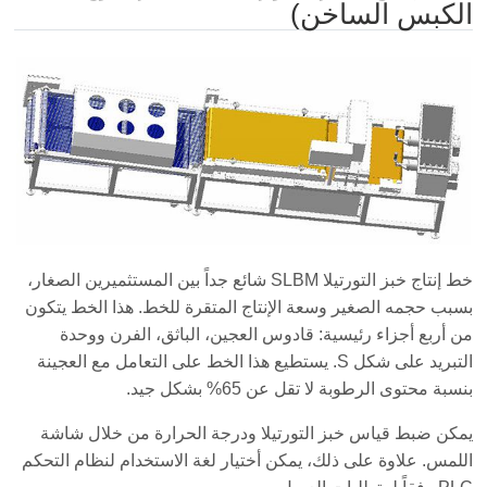
الكبس الساخن)
خط إنتاج خبز التورتيلا SLBM شائع جداً بين المستثميرين الصغار،
بسبب حجمه الصغير وسعة الإنتاج المتقرة للخط. هذا الخط يتكون
من أربع أجزاء رئيسية: قادوس العجين، الباثق، الفرن ووحدة
التبريد على شكل S. يستطيع هذا الخط على التعامل مع العجينة
بنسبة محتوى الرطوبة لا تقل عن 65% بشكل جيد.
يمكن ضبط قياس خبز التورتيلا ودرجة الحرارة من خلال شاشة
اللمس. علاوة على ذلك، يمكن أختيار لغة الاستخدام لنظام التحكم