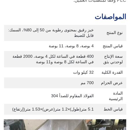
PLC وفقاً لمتطلبات العميل.
المواصفات
خبز رقيق بمحتوى رطوبة من 50 إلى 80%، السمك:
نوع المنتج
قابل للضبط
قياس المنتج
4 بوصة، 8 بوصة، 11 بوصة
سعة الإنتاج
400 قطعة في الساعة لكل 4 بوصة، 2000 قطعة
لوحدتي بثق
في الساعة لكل 8 بوصة و11 بوصة
القدرة الكلية
32 كيلو وات
عرض الحزام
700 مم
المادة
الفولاذ المقاوم للصدأ 304
الرئيسية
قياس الخط
5.1 متر(طول)×1.2 متر(عرض)×1.53 متر(إرتفاع)