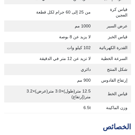
قياس كرة
من 25 إلى 60 جرام لكل قطعة
العجين
عرض السير
1000 مم
قياس الخبز
لا يزيد عن 8 بوصة
القدرة الكهربائية
102 كيلو وات
السرعة الخطية
لا تزيد عن 12 متر في الدقيقة
شكل المنتج
دائري
إرتفاع القادوس
900 مم
12.5 متر(طول)×3.0 متر(عرض)×3.2
قياس الخط
متر(إرتفاع)
وزن الماكينة
6.5t
الخصائص