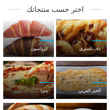
اختر حسب منتجاتك
باف باستري
كرواسون
الخبز العربي
بيتزا